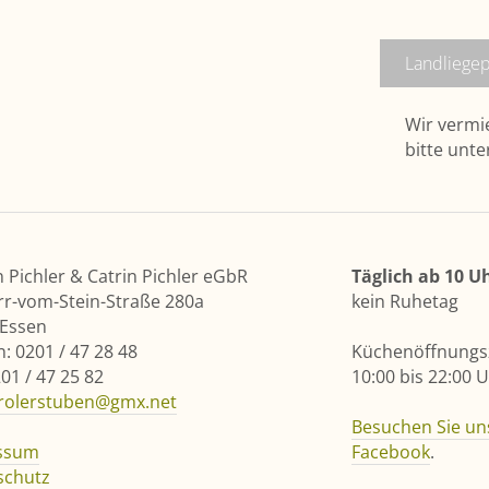
Landliege­p
Wir vermie
bitte unt
Pichler & Catrin Pichler eGbR
Täglich ab 10 U
rr-vom-Stein-Straße 280a
kein Ruhetag
 Essen
n: 0201 / 47 28 48
Küchenöffnungsz
201 / 47 25 82
10:00 bis 22:00 
irolerstuben@gmx.net
Besuchen Sie un
ssum
Facebook
.
schutz