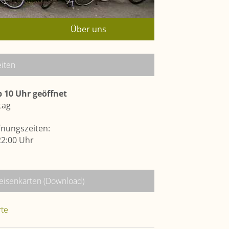
Über uns
iten
b 10 Uhr geöffnet
tag
nungszeiten:
22:00 Uhr
eisenkarten (Download)
rte