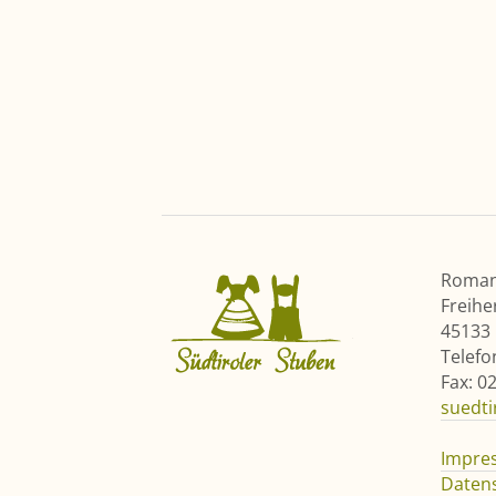
Roman 
Freihe
45133
Telefo
Fax: 0
suedt
Impre
Daten